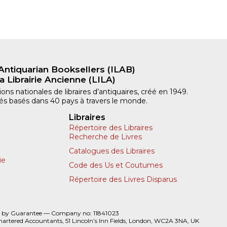
Antiquarian Booksellers (ILAB)
a Librairie Ancienne (LILA)
ns nationales de libraires d’antiquaires, créé en 1949.
iliés basés dans 40 pays à travers le monde.
Libraires
Répertoire des Libraires
Recherche de Livres
Catalogues des Libraires
ie
Code des Us et Coutumes
Répertoire des Livres Disparus
 by Guarantee — Company no: 11841023
hartered Accountants, 51 Lincoln’s Inn Fields, London, WC2A 3NA, UK