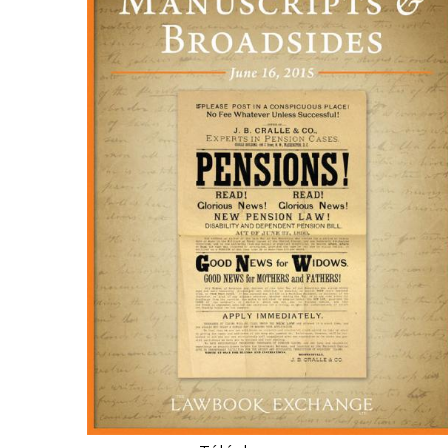
CONGRÈS & RÉUNIONS DE LA LILA
RECHERCHE DE LIV
SALONS INTERNATIONAUX DE LA LILA
RÉPERTOIRE DES LI
CODE ES US ET COUTUMES DE LA LILA
L'HISTOIRE DE LA LILA
ÉDUCATION & MENTORAT
VIDEOS AND RESSOURCES
COMITÉ DE LA LILA
CONTACT