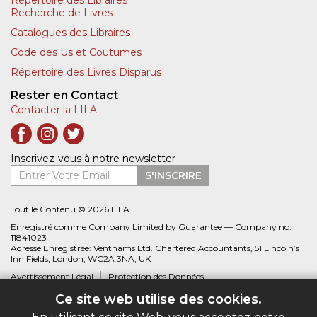
Recherche de Livres
Catalogues des Libraires
Code des Us et Coutumes
Répertoire des Livres Disparus
Rester en Contact
Contacter la LILA
Inscrivez-vous à notre newsletter
Entrer Votre Email
S'INSCRIRE
Tout le Contenu © 2026 LILA
Enregistré comme Company Limited by Guarantee — Company no:
11841023
Adresse Enregistrée: Venthams Ltd. Chartered Accountants, 51 Lincoln’s
Inn Fields, London, WC2A 3NA, UK
Avertissement Légal
Protection des Données
Ce site web utilise des cookies.
Site web créé par
Biblio.com