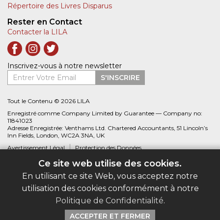
Répertoire des Livres Disparus
Rester en Contact
Contacter la LILA
Inscrivez-vous à notre newsletter
Entrer Votre Email
S'INSCRIRE
Tout le Contenu © 2026 LILA
Enregistré comme Company Limited by Guarantee — Company no:
11841023
Adresse Enregistrée: Venthams Ltd. Chartered Accountants, 51 Lincoln’s
Inn Fields, London, WC2A 3NA, UK
Avertissement Légal
Protection des Données
Ce site web utilise des cookies.
Site web créé par
Biblio.com
En utilisant ce site Web, vous acceptez notre
utilisation des cookies conformément à notre
Politique de Confidentialité
.
ACCEPTER ET FERMER