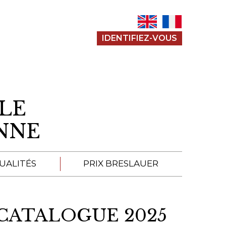
IDENTIFIEZ-VOUS
LE
ENNE
UALITÉS
PRIX BRESLAUER
APPEL À SOUMISSION
 CATALOGUE 2025
SOUMISSIONS 2026