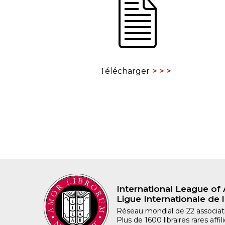
CONGRÈS & RÉUNIONS DE LA LILA
RECHERCHE DE LIV
SALONS INTERNATIONAUX DE LA LILA
RÉPERTOIRE DES LI
CODE ES US ET COUTUMES DE LA LILA
Télécharger
L'HISTOIRE DE LA LILA
ÉDUCATION & MENTORAT
VIDEOS AND RESSOURCES
COMITÉ DE LA LILA
CONTACT
International League of 
Ligue Internationale de l
Réseau mondial de 22 associatio
Plus de 1600 libraires rares aff