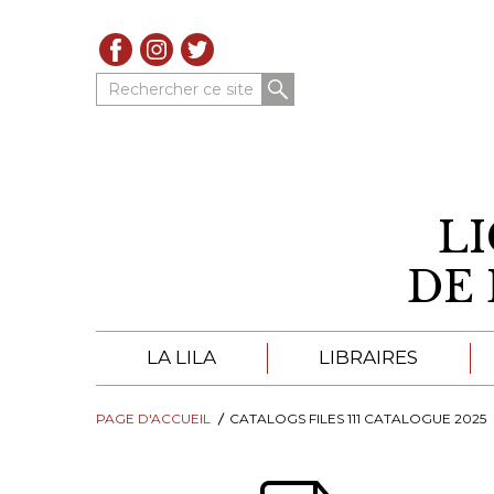
Rechercher ce site
L
DE 
LA LILA
LIBRAIRES
PAGE D'ACCUEIL
À PROPOS DE LA LILA
CATALOGS FILES 111 CATALOGUE 2025
LIBRAIRES DE LA LIL
TROUVER UNE LIBRAIRIE
CATALOGUES