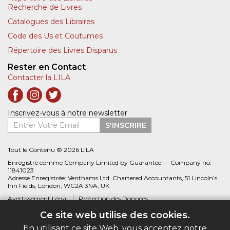
Recherche de Livres
Catalogues des Libraires
Code des Us et Coutumes
Répertoire des Livres Disparus
Rester en Contact
Contacter la LILA
Inscrivez-vous à notre newsletter
Entrer Votre Email
S'INSCRIRE
Tout le Contenu © 2026 LILA
Enregistré comme Company Limited by Guarantee — Company no:
11841023
Adresse Enregistrée: Venthams Ltd. Chartered Accountants, 51 Lincoln’s
Inn Fields, London, WC2A 3NA, UK
Avertissement Légal
Protection des Données
Ce site web utilise des cookies.
Site web créé par
Biblio.com
En utilisant ce site Web, vous acceptez notre