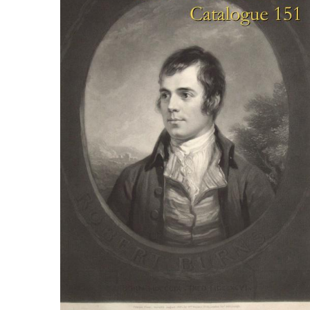
CONGRÈS & RÉUNIONS DE LA LILA
RECHERCHE DE LIV
SALONS INTERNATIONAUX DE LA LILA
RÉPERTOIRE DES LI
CODE ES US ET COUTUMES DE LA LILA
L'HISTOIRE DE LA LILA
ÉDUCATION & MENTORAT
VIDEOS AND RESSOURCES
COMITÉ DE LA LILA
CONTACT