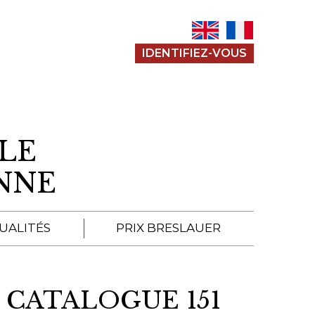
IDENTIFIEZ-VOUS
LE
ENNE
UALITÉS
PRIX BRESLAUER
APPEL À SOUMISSION
 CATALOGUE 151
SOUMISSIONS 2026