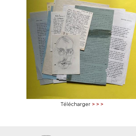
CONGRÈS & RÉUNIONS DE LA LILA
RECHERCHE DE LIV
SALONS INTERNATIONAUX DE LA LILA
RÉPERTOIRE DES LI
CODE ES US ET COUTUMES DE LA LILA
L'HISTOIRE DE LA LILA
ÉDUCATION & MENTORAT
VIDEOS AND RESSOURCES
COMITÉ DE LA LILA
Télécharger
CONTACT