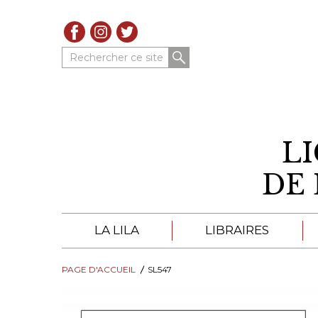
Rechercher ce site
L
DE 
LA LILA
LIBRAIRES
PAGE D'ACCUEIL
À PROPOS DE LA LILA
SL547
LIBRAIRES DE LA LIL
TROUVER UNE LIBRAIRIE
CATALOGUES