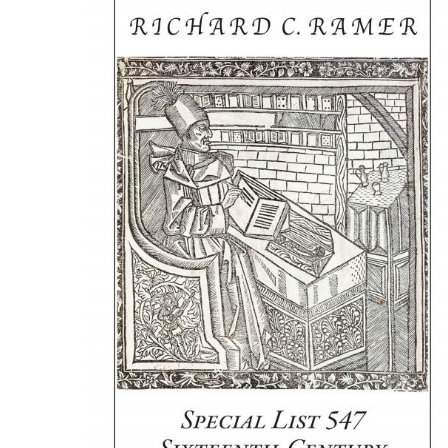
CONGRÈS & RÉUNIONS DE LA LILA
RECHERCHE DE LIV
SALONS INTERNATIONAUX DE LA LILA
RÉPERTOIRE DES LI
CODE ES US ET COUTUMES DE LA LILA
L'HISTOIRE DE LA LILA
ÉDUCATION & MENTORAT
VIDEOS AND RESSOURCES
COMITÉ DE LA LILA
CONTACT