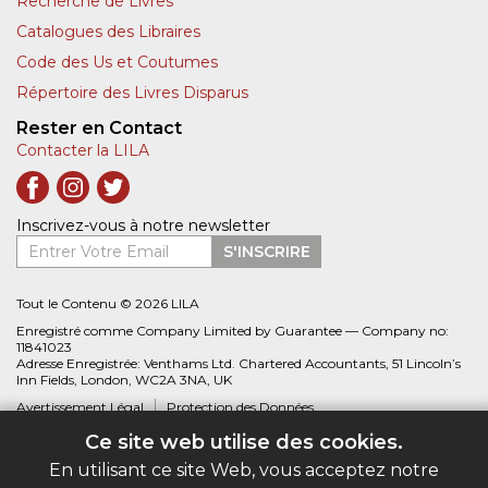
Recherche de Livres
Catalogues des Libraires
Code des Us et Coutumes
Répertoire des Livres Disparus
Rester en Contact
Contacter la LILA
Inscrivez-vous à notre newsletter
Entrer Votre Email
S'INSCRIRE
Tout le Contenu © 2026 LILA
Enregistré comme Company Limited by Guarantee — Company no:
11841023
Adresse Enregistrée: Venthams Ltd. Chartered Accountants, 51 Lincoln’s
Inn Fields, London, WC2A 3NA, UK
Avertissement Légal
Protection des Données
Ce site web utilise des cookies.
Site web créé par
Biblio.com
En utilisant ce site Web, vous acceptez notre