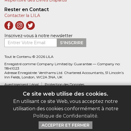
Rester en Contact
Contacter la LILA
Inscrivez-vous à notre newsletter
Entrer Votre Email
S'INSCRIRE
Tout le Contenu © 2026 LILA
Enregistré comme Company Limited by Guarantee — Company no:
11841023
Adresse Enregistrée: Venthams Ltd. Chartered Accountants, 51 Lincoln’s
Inn Fields, London, WC2A 3NA, UK
Avertissement Légal
Protection des Données
Ce site web utilise des cookies.
Site web créé par
Biblio.com
En utilisant ce site Web, vous acceptez notre
utilisation des cookies conformément à notre
Politique de Confidentialité
.
ACCEPTER ET FERMER