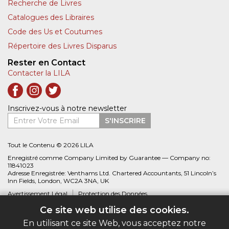
Recherche de Livres
Catalogues des Libraires
Code des Us et Coutumes
Répertoire des Livres Disparus
Rester en Contact
Contacter la LILA
Inscrivez-vous à notre newsletter
Entrer Votre Email
S'INSCRIRE
Tout le Contenu © 2026 LILA
Enregistré comme Company Limited by Guarantee — Company no:
11841023
Adresse Enregistrée: Venthams Ltd. Chartered Accountants, 51 Lincoln’s
Inn Fields, London, WC2A 3NA, UK
Avertissement Légal
Protection des Données
Ce site web utilise des cookies.
Site web créé par
Biblio.com
En utilisant ce site Web, vous acceptez notre