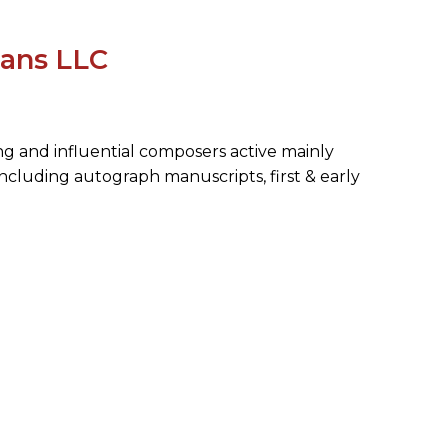
LE JURY DU PRIX
ians LLC
BRESLAUER
ARCHIVES DU PRIX
BRESLAUER
ng and influential composers active mainly
ncluding autograph manuscripts, first & early