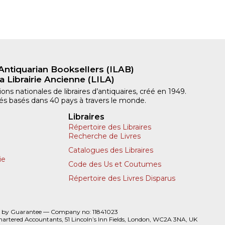
Antiquarian Booksellers (ILAB)
a Librairie Ancienne (LILA)
ns nationales de libraires d’antiquaires, créé en 1949.
iliés basés dans 40 pays à travers le monde.
Libraires
Répertoire des Libraires
Recherche de Livres
Catalogues des Libraires
ie
Code des Us et Coutumes
Répertoire des Livres Disparus
 by Guarantee — Company no: 11841023
hartered Accountants, 51 Lincoln’s Inn Fields, London, WC2A 3NA, UK