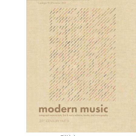
CONGRÈS & RÉUNIONS DE LA LILA
RECHERCHE DE LIV
SALONS INTERNATIONAUX DE LA LILA
RÉPERTOIRE DES LI
CODE ES US ET COUTUMES DE LA LILA
L'HISTOIRE DE LA LILA
ÉDUCATION & MENTORAT
VIDEOS AND RESSOURCES
COMITÉ DE LA LILA
CONTACT