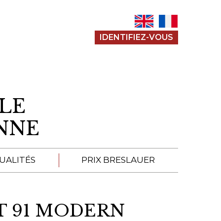
IDENTIFIEZ-VOUS
LE
ENNE
UALITÉS
PRIX BRESLAUER
APPEL À SOUMISSION
T 91 MODERN
SOUMISSIONS 2026